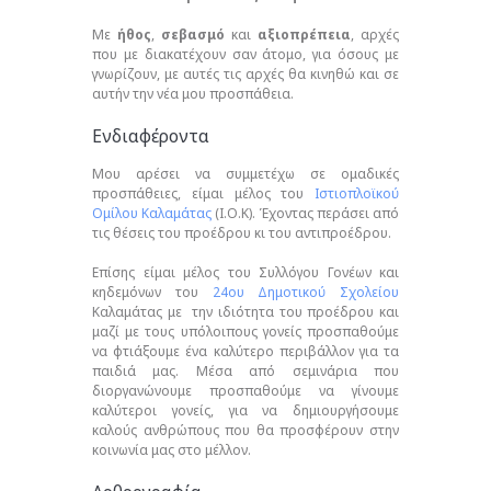
Με
ήθος
,
σεβασμό
και
αξιοπρέπεια
, αρχές
που με διακατέχουν σαν άτομο, για όσους με
γνωρίζουν, με αυτές τις αρχές θα κινηθώ και σε
αυτήν την νέα μου προσπάθεια.
Ενδιαφέροντα
Μου αρέσει να συμμετέχω σε ομαδικές
προσπάθειες, είμαι μέλος του
Ιστιοπλοϊκού
Ομίλου Καλαμάτας
(Ι.Ο.Κ). Έχοντας περάσει από
τις θέσεις του προέδρου κι του αντιπροέδρου.
Eπίσης είμαι μέλος του Συλλόγου Γονέων και
κηδεμόνων του
24ου Δημοτικού Σχολείου
Καλαμάτας με την ιδιότητα του προέδρου και
μαζί με τους υπόλοιπους γονείς προσπαθούμε
να φτιάξουμε ένα καλύτερο περιβάλλον για τα
παιδιά μας. Mέσα από σεμινάρια που
διοργανώνουμε προσπαθούμε να γίνουμε
καλύτεροι γονείς, για να δημιουργήσουμε
καλούς ανθρώπους που θα προσφέρουν στην
κοινωνία μας στο μέλλον.