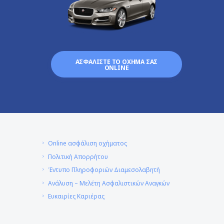
ΑΣΦΑΛΙΣΤΕ ΤΟ ΟΧΗΜΑ ΣΑΣ
ONLINE
Online ασφάλιση οχήματος
Πολιτική Απορρήτου
Έντυπο Πληροφοριών Διαμεσολαβητή
Ανάλυση – Μελέτη Ασφαλιστικών Αναγκών
Ευκαιρίες Καριέρας