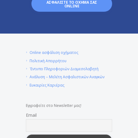
ΑΣΦΑΛΙΣΤΕ ΤΟ ΟΧΗΜΑ ΣΑΣ
ONLINE
Online ασφάλιση οχήματος
Πολιτική Απορρήτου
Έντυπο Πληροφοριών Διαμεσολαβητή
Ανάλυση – Μελέτη Ασφαλιστικών Αναγκών
Ευκαιρίες Καριέρας
Εγγραφείτε στο Newsletter μας!
Email