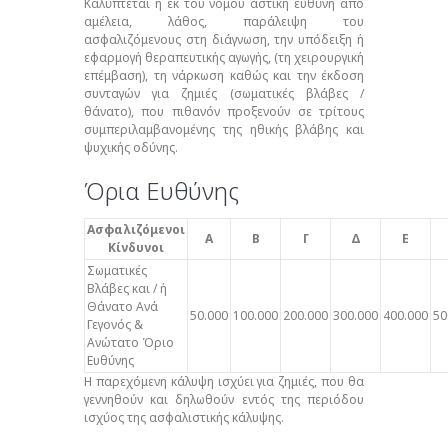
Καλύπτεται η εκ του νόμου αστική ευθύνη από
αμέλεια, λάθος, παράλειψη του
ασφαλιζόμενους στη διάγνωση, την υπόδειξη ή
εφαρμογή θεραπευτικής αγωγής, (τη χειρουργική
επέμβαση), τη νάρκωση καθώς και την έκδοση
συνταγών για ζημιές (σωματικές βλάβες /
θάνατο), που πιθανόν προξενούν σε τρίτους
συμπεριλαμβανομένης της ηθικής βλάβης και
ψυχικής οδύνης.
Όρια Ευθύνης
Ασφαλιζόμενοι
Α
Β
Γ
Δ
Ε
Κίνδυνοι
Σωματικές
Βλάβες και / ή
Θάνατο Ανά
50.000
100.000
200.000
300.000
400.000
50
Γεγονός &
Ανώτατο Όριο
Ευθύνης
Η παρεχόμενη κάλυψη ισχύει για ζημιές, που θα
γεννηθούν και δηλωθούν εντός της περιόδου
ισχύος της ασφαλιστικής κάλυψης.