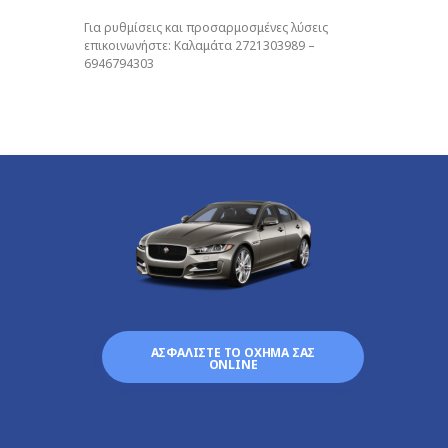
Για ρυθμίσεις και προσαρμοσμένες λύσεις
επικοινωνήστε: Καλαμάτα 2721303989 –
6946794303
ΑΣΦΑΛΙΣΤΕ ΤΟ ΟΧΗΜΑ ΣΑΣ
ONLINE