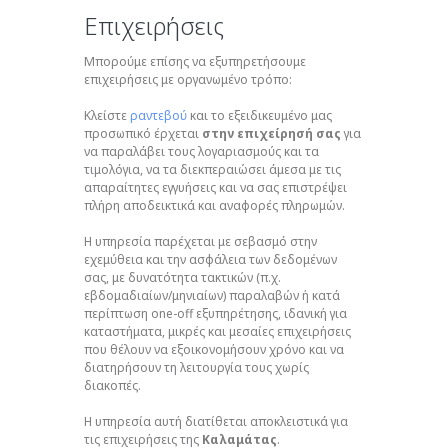
Επιχειρήσεις
Μπορούμε επίσης να εξυπηρετήσουμε
επιχειρήσεις με οργανωμένο τρόπο:
Κλείστε
ραντεβού
και το εξειδικευμένο μας
προσωπικό έρχεται
στην επιχείρησή σας
για
να παραλάβει τους λογαριασμούς και τα
τιμολόγια, να τα διεκπεραιώσει άμεσα με τις
απαραίτητες εγγυήσεις και να σας επιστρέψει
πλήρη αποδεικτικά και αναφορές πληρωμών.
Η υπηρεσία παρέχεται με σεβασμό στην
εχεμύθεια και την ασφάλεια των δεδομένων
σας, με δυνατότητα τακτικών (π.χ.
εβδομαδιαίων/μηνιαίων) παραλαβών ή κατά
περίπτωση one-off εξυπηρέτησης, ιδανική για
καταστήματα, μικρές και μεσαίες επιχειρήσεις
που θέλουν να εξοικονομήσουν χρόνο και να
διατηρήσουν τη λειτουργία τους χωρίς
διακοπές.
Η υπηρεσία αυτή διατίθεται αποκλειστικά για
τις επιχειρήσεις της
Καλαμάτας
.