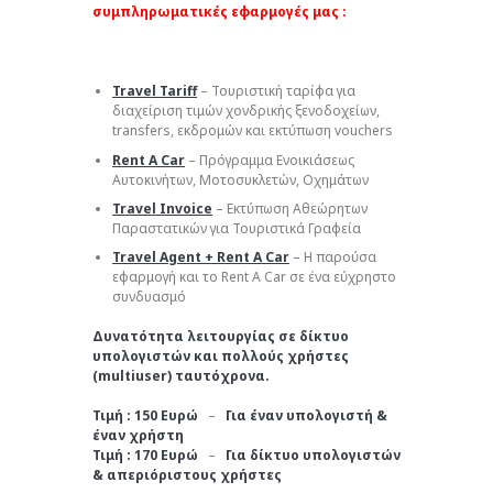
συμπληρωματικές εφαρμογές μας :
Travel Tariff
– Τουριστική ταρίφα για
διαχείριση τιμών χονδρικής ξενοδοχείων,
transfers, εκδρομών και εκτύπωση vouchers
Rent A Car
– Πρόγραμμα Ενοικιάσεως
Αυτοκινήτων, Μοτοσυκλετών, Οχημάτων
Travel Invoice
– Εκτύπωση Αθεώρητων
Παραστατικών για Τουριστικά Γραφεία
Travel Agent + Rent A Car
– Η παρούσα
εφαρμογή και το Rent A Car σε ένα εύχρηστο
συνδυασμό
Δυνατότητα λειτουργίας σε δίκτυο
υπολογιστών και πολλούς χρήστες
(multiuser) ταυτόχρονα.
Τιμή : 150 Ευρώ
–
Για έναν υπολογιστή &
έναν χρήστη
Τιμή : 170 Ευρώ
–
Για δίκτυο υπολογιστών
& απεριόριστους χρήστες