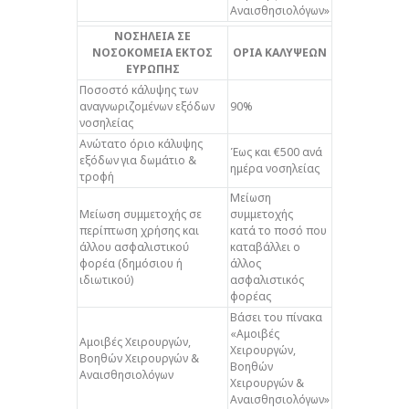
Αναισθησιολόγων»
ΝΟΣΗΛΕΙΑ ΣΕ
ΝΟΣΟΚΟΜΕΙΑ ΕΚΤΟΣ
ΟΡΙΑ ΚΑΛΥΨΕΩΝ
ΕΥΡΩΠΗΣ
Ποσοστό κάλυψης των
αναγνωριζομένων εξόδων
90%
νοσηλείας
Ανώτατο όριο κάλυψης
Έως και €500 ανά
εξόδων για δωμάτιο &
ημέρα νοσηλείας
τροφή
Μείωση
Μείωση συμμετοχής σε
συμμετοχής
περίπτωση χρήσης και
κατά το ποσό που
άλλου ασφαλιστικού
καταβάλλει ο
φορέα (δημόσιου ή
άλλος
ιδιωτικού)
ασφαλιστικός
φορέας
Βάσει του πίνακα
«Αμοιβές
Αμοιβές Χειρουργών,
Χειρουργών,
Βοηθών Χειρουργών &
Βοηθών
Αναισθησιολόγων
Χειρουργών &
Αναισθησιολόγων»