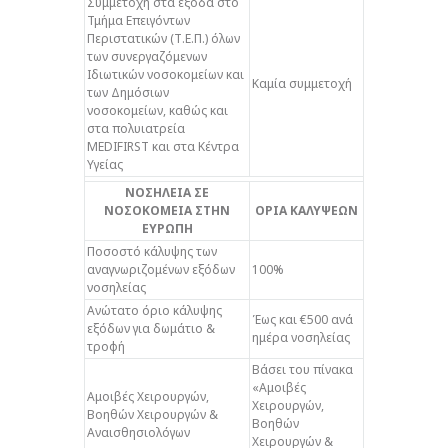
Συμμετοχή στα έξοδα στο
Τμήμα Επειγόντων
Περιστατικών (Τ.Ε.Π.) όλων
των συνεργαζόμενων
Ιδιωτικών νοσοκομείων και
Καμία συμμετοχή
των Δημόσιων
νοσοκομείων, καθώς και
στα πολυιατρεία
MEDIFIRST και στα Κέντρα
Υγείας
ΝΟΣΗΛΕΙΑ ΣΕ
ΝΟΣΟΚΟΜΕΙΑ ΣΤΗΝ
ΟΡΙΑ ΚΑΛΥΨΕΩΝ
ΕΥΡΩΠΗ
Ποσοστό κάλυψης των
αναγνωριζομένων εξόδων
100%
νοσηλείας
Ανώτατο όριο κάλυψης
Έως και €500 ανά
εξόδων για δωμάτιο &
ημέρα νοσηλείας
τροφή
Βάσει του πίνακα
«Αμοιβές
Αμοιβές Χειρουργών,
Χειρουργών,
Βοηθών Χειρουργών &
Βοηθών
Αναισθησιολόγων
Χειρουργών &