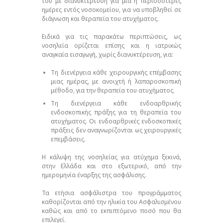
του με διανυκτέρευση για μια ή περισσότερες
ημέρες εντός νοσοκομείου, για να υποβληθεί σε
διάγνωση και θεραπεία του ατυχήματος.
Ειδικά για τις παρακάτω περιπτώσεις, ως
νοσηλεία ορίζεται επίσης και η ιατρικώς
αναγκαία εισαγωγή, χωρίς διανυκτέρευση, για:
Τη διενέργεια κάθε χειρουργικής επέμβασης
μιας ημέρας, με ανοιχτή ή λαπαροσκοπική
μέθοδο, για την θεραπεία του ατυχήματος.
Τη διενέργεια κάθε ενδοαρθρικής
ενδοσκοπικής πράξης για τη θεραπεία του
ατυχήματος. Οι ενδοαρθρικές ενδοσκοπικές
πράξεις δεν αναγνωρίζονται ως χειρουργικές
επεμβάσεις.
Η κάλυψη της νοσηλείας για ατύχημα ξεκινά,
στην Ελλάδα και στο εξωτερικό, από την
ημερομηνία έναρξης της ασφάλισης.
Τα ετήσια ασφάλιστρα του προγράμματος
καθορίζονται από την ηλικία του Ασφαλισμένου
καθώς και από το εκπιπτόμενο ποσό που θα
επιλεγεί.