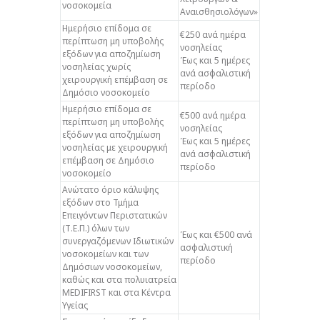
νοσοκομεία
Αναισθησιολόγων»
Ημερήσιο επίδομα σε
€250 ανά ημέρα
περίπτωση μη υποβολής
νοσηλείας
εξόδων για αποζημίωση
Έως και 5 ημέρες
νοσηλείας χωρίς
ανά ασφαλιστική
χειρουργική επέμβαση σε
περίοδο
Δημόσιο νοσοκομείο
Ημερήσιο επίδομα σε
€500 ανά ημέρα
περίπτωση μη υποβολής
νοσηλείας
εξόδων για αποζημίωση
Έως και 5 ημέρες
νοσηλείας με χειρουργική
ανά ασφαλιστική
επέμβαση σε Δημόσιο
περίοδο
νοσοκομείο
Ανώτατο όριο κάλυψης
εξόδων στο Τμήμα
Επειγόντων Περιστατικών
(Τ.Ε.Π.) όλων των
Έως και €500 ανά
συνεργαζόμενων Ιδιωτικών
ασφαλιστική
νοσοκομείων και των
περίοδο
Δημόσιων νοσοκομείων,
καθώς και στα πολυιατρεία
MEDIFIRST και στα Κέντρα
Υγείας