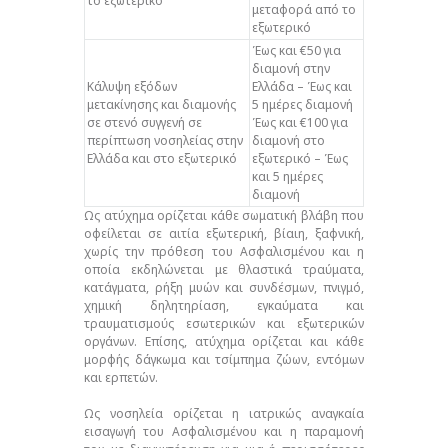
το εξωτερικό
μεταφορά από το
εξωτερικό
Έως και €50 για
διαμονή στην
Κάλυψη εξόδων
Ελλάδα – Έως και
μετακίνησης και διαμονής
5 ημέρες διαμονή
σε στενό συγγενή σε
Έως και €100 για
περίπτωση νοσηλείας στην
διαμονή στο
Ελλάδα και στο εξωτερικό
εξωτερικό – Έως
και 5 ημέρες
διαμονή
Ως ατύχημα ορίζεται κάθε σωματική βλάβη που
οφείλεται σε αιτία εξωτερική, βίαιη, ξαφνική,
χωρίς την πρόθεση του Ασφαλισμένου και η
οποία εκδηλώνεται με θλαστικά τραύματα,
κατάγματα, ρήξη μυών και συνδέσμων, πνιγμό,
χημική δηλητηρίαση, εγκαύματα και
τραυματισμούς εσωτερικών και εξωτερικών
οργάνων. Επίσης, ατύχημα ορίζεται και κάθε
μορφής δάγκωμα και τσίμπημα ζώων, εντόμων
και ερπετών.
Ως νοσηλεία ορίζεται η ιατρικώς αναγκαία
εισαγωγή του Ασφαλισμένου και η παραμονή