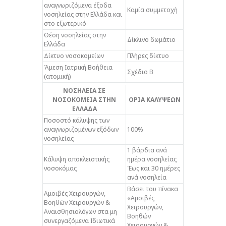
αναγνωριζόμενα έξοδα
Καμία συμμετοχή
νοσηλείας στην Ελλάδα και
στο εξωτερικό
Θέση νοσηλείας στην
Δίκλινο δωμάτιο
Ελλάδα
Δίκτυο νοσοκομείων
Πλήρες δίκτυο
Άμεση Ιατρική Βοήθεια
Σχέδιο Β
(ατομική)
ΝΟΣΗΛΕΙΑ ΣΕ
ΝΟΣΟΚΟΜΕΙΑ ΣΤΗΝ
ΟΡΙΑ ΚΑΛΥΨΕΩΝ
ΕΛΛΑΔΑ
Ποσοστό κάλυψης των
αναγνωριζομένων εξόδων
100%
νοσηλείας
1 βάρδια ανά
Κάλυψη αποκλειστικής
ημέρα νοσηλείας
νοσοκόμας
Έως και 30 ημέρες
ανά νοσηλεία
Βάσει του πίνακα
Αμοιβές Χειρουργών,
«Αμοιβές
Βοηθών Χειρουργών &
Χειρουργών,
Αναισθησιολόγων στα μη
Βοηθών
συνεργαζόμενα Ιδιωτικά
Χειρουργών &