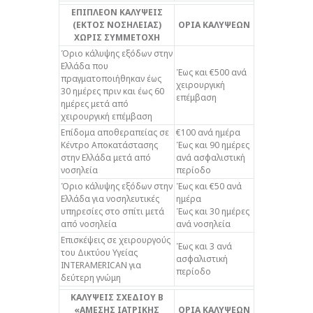
ΕΠΙΠΛΕΟΝ ΚΑΛΥΨΕΙΣ
(ΕΚΤΟΣ ΝΟΣΗΛΕΙΑΣ)
ΟΡΙΑ ΚΑΛΥΨΕΩΝ
ΧΩΡΙΣ ΣΥΜΜΕΤΟΧΗ
Όριο κάλυψης εξόδων στην
Ελλάδα που
Έως και €500 ανά
πραγματοποιήθηκαν έως
χειρουργική
30 ημέρες πριν και έως 60
επέμβαση
ημέρες μετά από
χειρουργική επέμβαση
Επίδομα αποθεραπείας σε
€100 ανά ημέρα
Κέντρο Αποκατάστασης
Έως και 90 ημέρες
στην Ελλάδα μετά από
ανά ασφαλιστική
νοσηλεία
περίοδο
Όριο κάλυψης εξόδων στην
Έως και €50 ανά
Ελλάδα για νοσηλευτικές
ημέρα
υπηρεσίες στο σπίτι μετά
Έως και 30 ημέρες
από νοσηλεία
ανά νοσηλεία
Επισκέψεις σε χειρουργούς
Έως και 3 ανά
του Δικτύου Υγείας
ασφαλιστική
INTERAMERICAN για
περίοδο
δεύτερη γνώμη
ΚΑΛΥΨΕΙΣ ΣΧΕΔΙΟΥ Β
«ΑΜΕΣΗΣ ΙΑΤΡΙΚΗΣ
ΟΡΙΑ ΚΑΛΥΨΕΩΝ