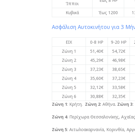
Έως 8 HP
Ίπποι
Κυβικά
Έως 1200
1
Ασφάλιση Αυτοκινήτου για 3 Μή
ΕΙΧ
0-8 HP
9-20 HP
Ζώνη 1
51,40€
54,72€
Ζώνη 2
45,29€
46,98€
Ζώνη 3
37,23€
38,65€
Ζώνη 4
35,60€
37,23€
Ζώνη 5
32,12€
33,58€
Ζώνη 6
30,88€
32,35€
Ζώνη 1
: Κρήτη.
Ζώνη 2
: Αθήνα.
Ζώνη 3
:
Ζώνη 4
: Περίχωρα Θεσσαλονίκης, Αχαΐας, 
Ζώνη 5
: Αιτωλοακαρνανία, Κορινθία, Αρ