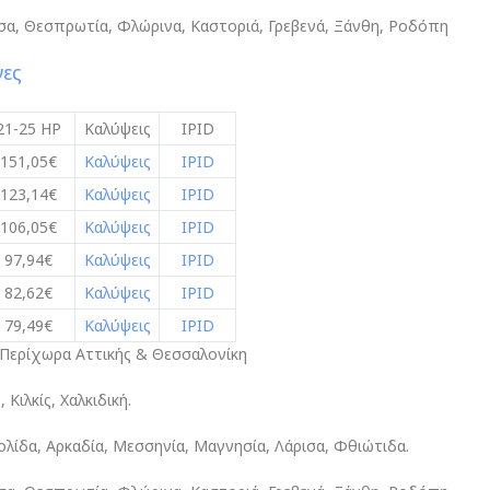
ίτσα, Θεσπρωτία, Φλώρινα, Καστοριά, Γρεβενά, Ξάνθη, Ροδόπη
νες
21-25 HP
Καλύψεις
IPID
151,05€
Καλύψεις
IPID
123,14€
Καλύψεις
IPID
106,05€
Καλύψεις
IPID
97,94€
Καλύψεις
IPID
82,62€
Καλύψεις
IPID
79,49€
Καλύψεις
IPID
 Περίχωρα Αττικής & Θεσσαλονίκη
Κιλκίς, Χαλκιδική.
γολίδα, Αρκαδία, Μεσσηνία, Μαγνησία, Λάρισα, Φθιώτιδα.