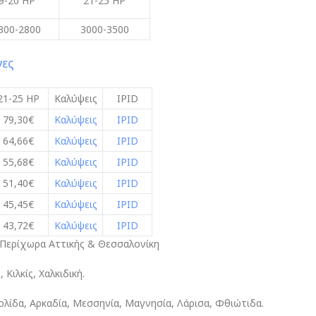
9-20 HP
21-25 HP
300-2800
3000-3500
νες
21-25 HP
Καλύψεις
IPID
79,30€
Καλύψεις
IPID
64,66€
Καλύψεις
IPID
55,68€
Καλύψεις
IPID
51,40€
Καλύψεις
IPID
45,45€
Καλύψεις
IPID
43,72€
Καλύψεις
IPID
 Περίχωρα Αττικής & Θεσσαλονίκη
Κιλκίς, Χαλκιδική.
γολίδα, Αρκαδία, Μεσσηνία, Μαγνησία, Λάρισα, Φθιώτιδα.