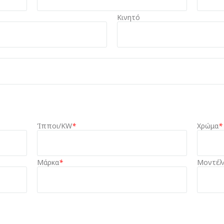
Κινητό
Ίπποι/KW
*
Χρώμα
*
Μάρκα
*
Μοντέλ