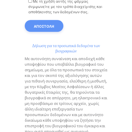
Με τη χρήση αυτής της φόρμας
συμφωνείτε με τον τρόπο διαχείρισης και
αποθήκευσης των δεδομένων σας.
Δήλωση για τα προσωπικά δεδομένα των
βιογραφικών
Με αυτονόητη συναίνεση και αποδοχή κάθε
υποψηφίου που υποβάλλει βιογραφικό του
σημείωμα, με όλα τα προσωπικά του στοιχεία
και για τον σκοπό της αξιολόγησης αυτών
για πιθανή συνεργασία, ελεύθερη ή μισθωτή,
με την Κόμβος Μεσίτες Ασφαλίσεων ή άλλες
θυγατρικές Εταιρίες της, θα τηρούνται τα
βιογραφικά σε απόρρητο, μη ηλεκτρονικό και
μη προσβάσιμο σε τρίτους αρχείο, χωρίς
άλλη ιδιαίτερη επεξεργασία των
προσωπικών δεδομένων και με αυτονόητο
δικαίωμα κάθε υποψηφίου να ζητήσει την
επιστροφή του βιογραφικού του έγκαιρα και
πριν αυτό αποσυρθεί ως ανενεργό.