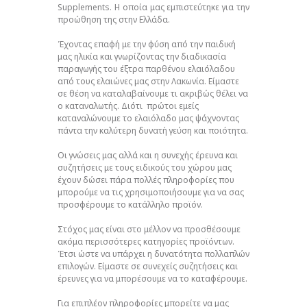
Supplements. Η οποία μας εμπιστεύτηκε για την
προώθηση της στην Ελλάδα.
Έχοντας επαφή με την φύση από την παιδική
μας ηλικία και γνωρίζοντας την διαδικασία
παραγωγής του έξτρα παρθένου ελαιόλαδου
από τους ελαιώνες μας στην Λακωνία. Είμαστε
σε θέση να καταλαβαίνουμε τι ακριβώς θέλει να
ο καταναλωτής. Διότι πρώτοι εμείς
καταναλώνουμε το ελαιόλαδο μας ψάχνοντας
πάντα την καλύτερη δυνατή γεύση και ποιότητα.
Οι γνώσεις μας αλλά και η συνεχής έρευνα και
συζητήσεις με τους ειδικούς του χώρου μας
έχουν δώσει πάρα πολλές πληροφορίες που
μπορούμε να τις χρησιμοποιήσουμε για να σας
προσφέρουμε το κατάλληλο προϊόν.
Στόχος μας είναι στο μέλλον να προσθέσουμε
ακόμα περισσότερες κατηγορίες προϊόντων.
Έτσι ώστε να υπάρχει η δυνατότητα πολλαπλών
επιλογών. Είμαστε σε συνεχείς συζητήσεις και
έρευνες για να μπορέσουμε να το καταφέρουμε.
Για επιπλέον πληροφορίες μπορείτε να μας