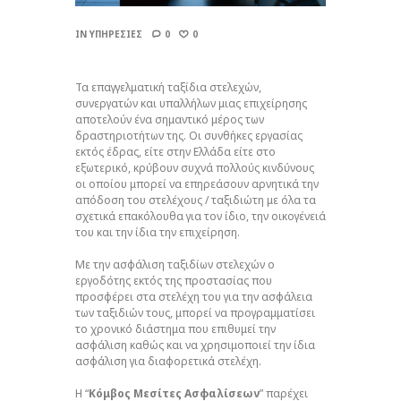
IN
ΥΠΗΡΕΣΙΕΣ
0
0
Τα επαγγελματική ταξίδια στελεχών,
συνεργατών και υπαλλήλων μιας επιχείρησης
αποτελούν ένα σημαντικό μέρος των
δραστηριοτήτων της. Οι συνθήκες εργασίας
εκτός έδρας, είτε στην Ελλάδα είτε στο
εξωτερικό, κρύβουν συχνά πολλούς κινδύνους
οι οποίου μπορεί να επηρεάσουν αρνητικά την
απόδοση του στελέχους / ταξιδιώτη με όλα τα
σχετικά επακόλουθα για τον ίδιο, την οικογένειά
του και την ίδια την επιχείρηση.
Με την ασφάλιση ταξιδίων στελεχών ο
εργοδότης εκτός της προστασίας που
προσφέρει στα στελέχη του για την ασφάλεια
των ταξιδιών τους, μπορεί να προγραμματίσει
το χρονικό διάστημα που επιθυμεί την
ασφάλιση καθώς και να χρησιμοποιεί την ίδια
ασφάλιση για διαφορετικά στελέχη.
Η “
Κόμβος Μεσίτες Ασφαλίσεων
” παρέχει