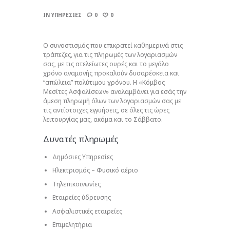
IN
ΥΠΗΡΕΣΙΕΣ
0
0
Ο συνοστισμός που επικρατεί καθημερινά στις
τράπεζες, για τις πληρωμές των λογαριασμών
σας, με τις ατελείωτες ουρές και το μεγάλο
χρόνο αναμονής προκαλούν δυσαρέσκεια και
“απώλεια” πολύτιμου χρόνου. Η «Κόμβος
Μεσίτες Ασφαλίσεων» αναλαμβάνει για εσάς την
άμεση πληρωμή όλων των λογαριασμών σας με
τις αντίστοιχες εγγυήσεις, σε όλες τις ώρες
λειτουργίας μας, ακόμα και το Σάββατο.
Δυνατές πληρωμές
Δημόσιες Υπηρεσίες
Ηλεκτρισμός – Φυσικό αέριο
Τηλεπικοινωνίες
Εταιρείες ύδρευσης
Ασφαλιστικές εταιρείες
Επιμελητήρια