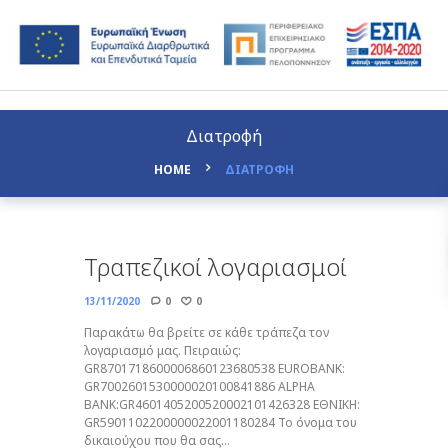
Διατροφή
HOME
ΔΙΑΤΡΟΦΗ
Τραπεζικοί λογαριασμοί
13/11/2020
0
0
Παρακάτω θα βρείτε σε κάθε τράπεζα τον
λογαριασμό μας. Πειραιώς:
GR8701718600006860123680538 EUROBANK:
GR7002601530000020100841886 ALPHA
BANK:GR4601405200520002101426328 ΕΘΝΙΚΗ:
GR5901102200000022001180284 Το όνομα του
δικαιούχου που θα σας...