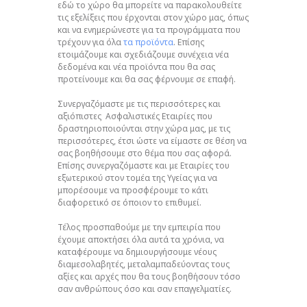
εδώ το χώρο θα μπορείτε να παρακολουθείτε
τις εξελίξεις που έρχονται στον χώρο μας, όπως
και να ενημερώνεστε για τα προγράμματα που
τρέχουν για όλα
τα προϊόντα
. Επίσης
ετοιμάζουμε και σχεδιάζουμε συνέχεια νέα
δεδομένα και νέα προϊόντα που θα σας
προτείνουμε και θα σας φέρνουμε σε επαφή.
Συνεργαζόμαστε με τις περισσότερες και
αξιόπιστες Ασφαλιστικές Εταιρίες που
δραστηριοποιούνται στην χώρα μας, με τις
περισσότερες, έτσι ώστε να είμαστε σε θέση να
σας βοηθήσουμε στο θέμα που σας αφορά.
Επίσης συνεργαζόμαστε και με Εταιρίες του
εξωτερικού στον τομέα της Υγείας για να
μπορέσουμε να προσφέρουμε το κάτι
διαφορετικό σε όποιον το επιθυμεί.
Τέλος προσπαθούμε με την εμπειρία που
έχουμε αποκτήσει όλα αυτά τα χρόνια, να
καταφέρουμε να δημιουργήσουμε νέους
διαμεσολαβητές, μεταλαμπαδεύοντας τους
αξίες και αρχές που θα τους βοηθήσουν τόσο
σαν ανθρώπους όσο και σαν επαγγελματίες.