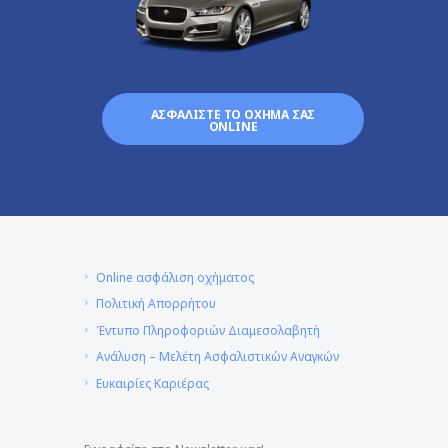
ΑΣΦΑΛΙΣΤΕ ΤΟ ΟΧΗΜΑ ΣΑΣ
ONLINE
Online ασφάλιση οχήματος
Πολιτική Απορρήτου
Έντυπο Πληροφοριών Διαμεσολαβητή
Ανάλυση – Μελέτη Ασφαλιστικών Αναγκών
Ευκαιρίες Καριέρας