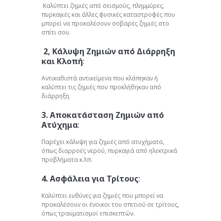
Καλύπτει ζημιές από σεισμούς, πλημμύρες,
πυρκαγιές και άλλες φυσικές καταστροφές που
μπορεί να προκαλέσουν σοβαρές ζημιές στο
σπίτι σου.
2, Κάλυψη Ζημιών από Διάρρηξη
και Κλοπή
:
Αντικαθιστά αντικείμενα που κλάπηκαν ή
καλύπτει τις ζημιές που προκλήθηκαν από
διάρρηξη.
3. Αποκατάσταση Ζημιών από
Ατύχημα
:
Παρέχει κάλυψη για ζημιές από ατυχήματα,
όπως διαρροές νερού, πυρκαγιά από ηλεκτρικά
προβλήματα κ.λπ.
4. Ασφάλεια για Τρίτους
:
Καλύπτει ευθύνες για ζημιές που μπορεί να
προκαλέσουν οι ένοικοι του σπιτιού σε τρίτους,
όπως τραυματισμοί επισκεπτών.